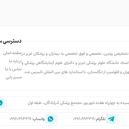
زیبا جاویدی
متخصص جراحی پلاستیک
استاد دانشگاه
دکترای علوم آزمایشگاهی
دسترسی س
دکترای ایمنی شناسی
صفحه اصلی
ت تشخیصی روتین، تخصصی و فوق تخصصی به بیماران و پزشکان عزیز در
فارغ التحصیل انگلستان
درباره ما
ابالو، استاد دانشگاه علوم پزشکی تبریز و دکترای علوم آزمایشگاهی پزشکی و
تماس با ما
تهران و فلوشیپ از انگلستان، با استاندارد های بین المللی تاسیس شد.
مسیر یابی
سیده به چهارراه هفده شهریور، مجتمع پزشکی آذرآبادگان، طبقه اول
تلگرام:
09960993319
واتساپ:
09960993319