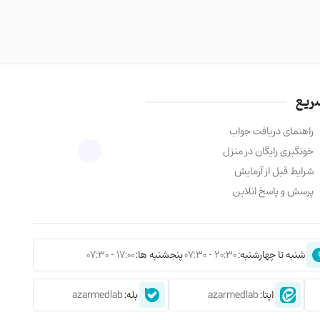
متین رستمی
متخصص جراحی پلاستیک
استاد دانشگاه
دکترای ایمنی شناسی
ریع
فارغ التحصیل انگلستان
راهنمای دریافت جواب
دکترای علوم آزمایشگاهی
خونگیری رایگان در منزل
شرایط قبل از آزمایش
پرسش و پاسخ انلاین
شنبه تا چهارشنبه:
20:30 - 07:30
پنجشنبه ها:
17:00 - 07:30
ایتا:
azarmedlab
بله:
azarmedlab