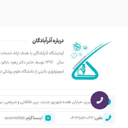
محسن عزیزی
متخصص جراحی پلاستیک
درباره آذرآبادگان
استاد دانشگاه
آزمایشگاه آذرآبادگان با هدف ارائه خدما
دکترای علوم آزمایشگاهی
سال ۱۳۹۶ توسط خانم دکتر زهره ب
ایمونولوژی بالینی از دانشگاه علوم پزشکی 
نشانی:
تبریز، خیابان هفده شهریور جدید، بین طالقانی و شریعتی، نر
تلفن:
04135540032
اینستاگرام:
azarmedlab