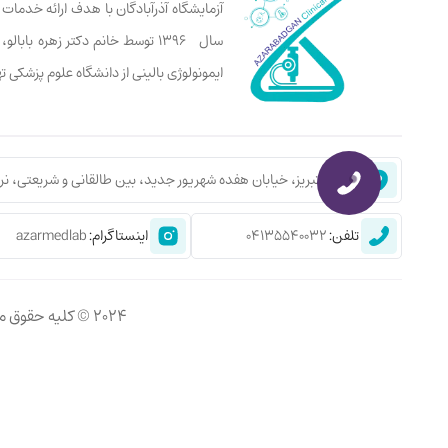
آزمایشگاه آذرآبادگان با هدف ارائه خدما
سال ۱۳۹۶ توسط خانم دکتر زهره ب
ایمونولوژی بالینی از دانشگاه علوم پزشکی 
نشانی:
تبریز، خیابان هفده شهریور جدید، بین طالقانی و شریعتی، نر
تلفن:
04135540032
اینستاگرام:
azarmedlab
2024 © کلیه حقوق مادی و معنوی این سایت برای آذرآبادگان محفوظ است |