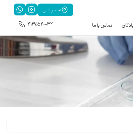
مسیر یابی
04135540032
بادگان
تماس با ما