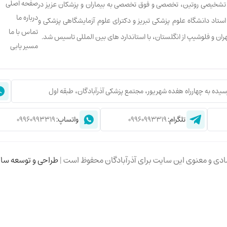
صفحه اصلی
ت تشخیصی روتین، تخصصی و فوق تخصصی به بیماران و پزشکان عزیز در
درباره ما
ابالو، استاد دانشگاه علوم پزشکی تبریز و دکترای علوم آزمایشگاهی پزشکی و
تماس با ما
تهران و فلوشیپ از انگلستان، با استاندارد های بین المللی تاسیس شد.
مسیر یابی
سیده به چهارراه هفده شهریور، مجتمع پزشکی آذرآبادگان، طبقه اول
تلگرام:
09960993319
واتساپ:
09960993319
طراحی و توسعه سا