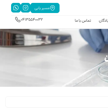
مسیر یابی
04135540032
بادگان
تماس با ما
ن