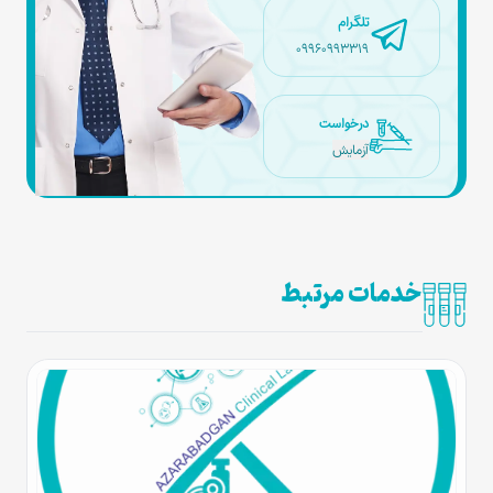
تلگرام
09960993319
درخواست
آزمایش
خدمات مرتبط