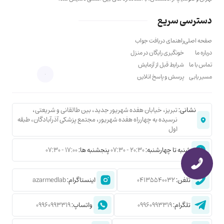
دسترسی سریع
صفحه اصلی
راهنمای دریافت جواب
درباره ما
خونگیری رایگان در منزل
تماس با ما
شرایط قبل از آزمایش
مسیر یابی
پرسش و پاسخ انلاین
نشانی:
تبریز، خیابان هفده شهریور جدید، بین طالقانی و شریعتی،
نرسیده به چهارراه هفده شهریور، مجتمع پزشکی آذرآبادگان، طبقه
اول
شنبه تا چهارشنبه:
20:30 - 07:30
پنجشنبه ها:
17:00 - 07:30
تلفن:
04135540032
اینستاگرام:
azarmedlab
تلگرام:
09960993319
واتساپ:
09960993319