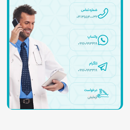
شماره تماس
04135540032
واتساپ
09960993319
تلگرام
09960993319
درخواست
آزمایش