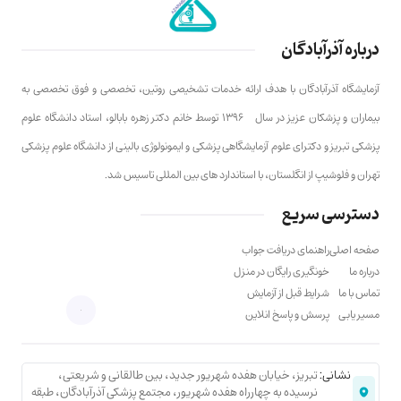
درباره آذرآبادگان
آزمایشگاه آذرآبادگان با هدف ارائه خدمات تشخیصی روتین، تخصصی و فوق تخصصی به
بیماران و پزشکان عزیز در سال ۱۳۹۶ توسط خانم دکتر زهره بابالو، استاد دانشگاه علوم
پزشکی تبریز و دکترای علوم آزمایشگاهی پزشکی و ایمونولوژی بالینی از دانشگاه علوم پزشکی
تهران و فلوشیپ از انگلستان، با استاندارد های بین المللی تاسیس شد.
دسترسی سریع
صفحه اصلی
راهنمای دریافت جواب
درباره ما
خونگیری رایگان در منزل
تماس با ما
شرایط قبل از آزمایش
مسیر یابی
پرسش و پاسخ انلاین
نشانی:
تبریز، خیابان هفده شهریور جدید، بین طالقانی و شریعتی،
نرسیده به چهارراه هفده شهریور، مجتمع پزشکی آذرآبادگان، طبقه