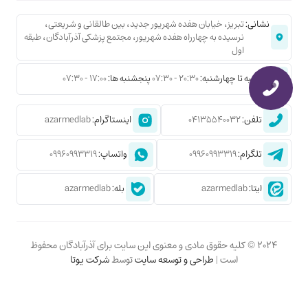
نشانی:
تبریز، خیابان هفده شهریور جدید، بین طالقانی و شریعتی،
نرسیده به چهارراه هفده شهریور، مجتمع پزشکی آذرآبادگان، طبقه
اول
شنبه تا چهارشنبه:
20:30 - 07:30
پنجشنبه ها:
17:00 - 07:30
تلفن:
04135540032
اینستاگرام:
azarmedlab
تلگرام:
09960993319
واتساپ:
09960993319
ایتا:
azarmedlab
بله:
azarmedlab
2024 © کلیه حقوق مادی و معنوی این سایت برای آذرآبادگان محفوظ
است |
طراحی و توسعه سایت
توسط
شرکت یوتا