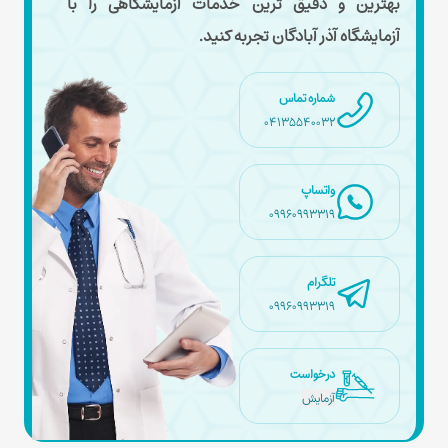
بهترین و دقیق ترین خدمات آزمایشگاهی را با
آزمایشگاه آذر آبادگان تجربه کنید.
شماره تماس
04135540032
واتساپ
09960993319
تلگرام
09960993319
درخواست
آزمایش