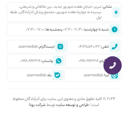
نشانی:
تبریز، خیابان هفده شهریور جدید، بین طالقانی و شریعتی،
نرسیده به چهارراه هفده شهریور، مجتمع پزشکی آذرآبادگان، طبقه
اول
شنبه تا چهارشنبه:
20:30 - 07:30
پنجشنبه ها:
17:00 - 07:30
تلفن:
04135540032
اینستاگرام:
azarmedlab
تلگرام:
09960993319
واتساپ:
09960993319
ایتا:
azarmedlab
بله:
azarmedlab
2024 © کلیه حقوق مادی و معنوی این سایت برای آذرآبادگان محفوظ
است |
طراحی و توسعه سایت
توسط
شرکت یوتا