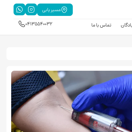
مسیر یابی
04135540032
بادگان
تماس با ما