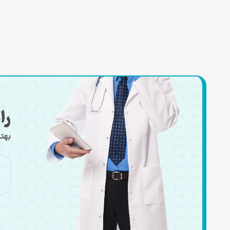
را
بهتر