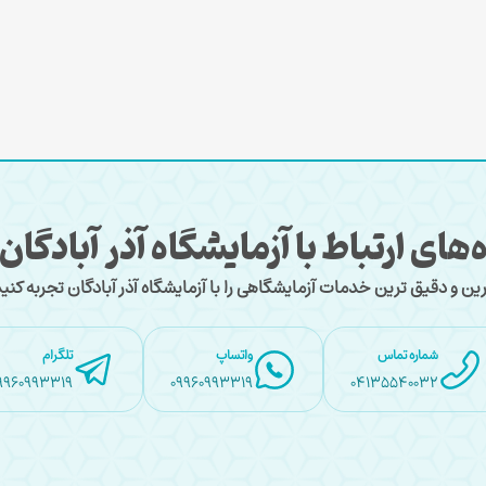
ه‌های ارتباط با آزمایشگاه آذر آبادگان
ین و دقیق ترین خدمات آزمایشگاهی را با آزمایشگاه آذر آبادگان تجربه کنید
شماره تماس
واتساپ
تلگرام
9960993319
09960993319
04135540032