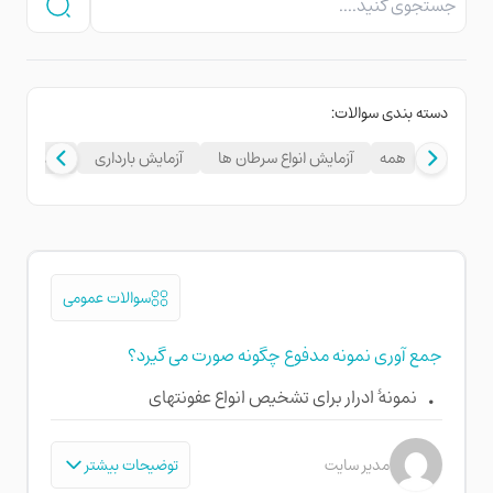
دسته بندی سوالات:
همه
آزمایش انواع سرطان ها
آزمایش بارداری
آزمایش ناش
سوالات عمومی
جمع آوری نمونه مدفوع چگونه صورت می گیرد؟
نمونۀ ادرار برای تشخیص انواع عفونتهای
دستگاه ادراری و اثبات وجود برخی از مواد و سلول
ها از جمله قند، پروتئین، خون، گلبو لهای سفید
مدیر سایت
توضیحات بیشتر
و گلبو لهای قرمز تحت بررسی قرار گرفته و در