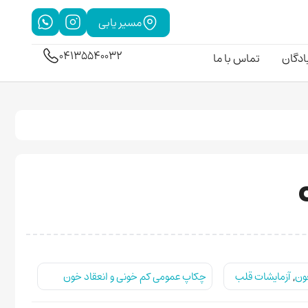
مسیر یابی
04135540032
بادگان
تماس با ما
ون
,
آزمایشات قلب
چکاپ عمومی کم خونی و انعقاد خون