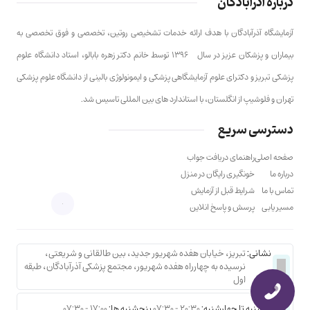
درباره آذرآبادگان
آزمایشگاه آذرآبادگان با هدف ارائه خدمات تشخیصی روتین، تخصصی و فوق تخصصی به
بیماران و پزشکان عزیز در سال ۱۳۹۶ توسط خانم دکتر زهره بابالو، استاد دانشگاه علوم
پزشکی تبریز و دکترای علوم آزمایشگاهی پزشکی و ایمونولوژی بالینی از دانشگاه علوم پزشکی
تهران و فلوشیپ از انگلستان، با استاندارد های بین المللی تاسیس شد.
دسترسی سریع
صفحه اصلی
راهنمای دریافت جواب
درباره ما
خونگیری رایگان در منزل
تماس با ما
شرایط قبل از آزمایش
مسیر یابی
پرسش و پاسخ انلاین
نشانی:
تبریز، خیابان هفده شهریور جدید، بین طالقانی و شریعتی،
نرسیده به چهارراه هفده شهریور، مجتمع پزشکی آذرآبادگان، طبقه
اول
شنبه تا چهارشنبه:
20:30 - 07:30
پنجشنبه ها:
17:00 - 07:30