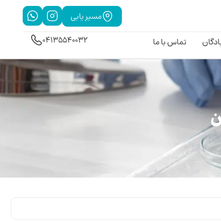
مسیر یابی
04135540032
بادگان
تماس با ما
ن