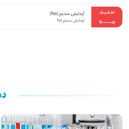
تخـفـیـف
آزمایش سدیم (Na)
آزمایش سدیم Na
ویـــــــژه
دس
اچ آی وی و عفونت های ویروسی