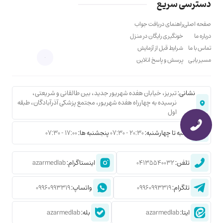
دسترسی سریع
صفحه اصلی
راهنمای دریافت جواب
درباره ما
خونگیری رایگان در منزل
تماس با ما
شرایط قبل از آزمایش
مسیر یابی
پرسش و پاسخ انلاین
نشانی:
تبریز، خیابان هفده شهریور جدید، بین طالقانی و شریعتی،
نرسیده به چهارراه هفده شهریور، مجتمع پزشکی آذرآبادگان، طبقه
اول
شنبه تا چهارشنبه:
20:30 - 07:30
پنجشنبه ها:
17:00 - 07:30
تلفن:
04135540032
اینستاگرام:
azarmedlab
تلگرام:
09960993319
واتساپ:
09960993319
ایتا:
azarmedlab
بله:
azarmedlab