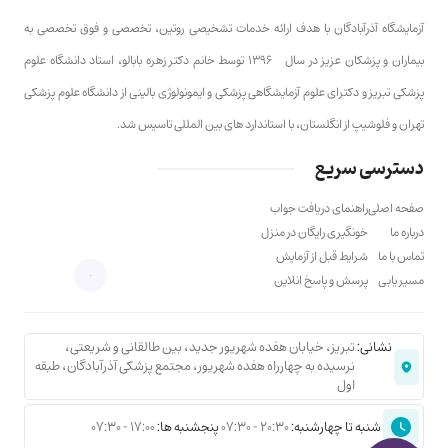
آزمایشگاه آذرآبادگان با هدف ارائه خدمات تشخیصی روتین، تخصصی و فوق تخصصی به
بیماران و پزشکان عزیز در سال ۱۳۹۶ توسط خانم دکتر زهره بابالو، استاد دانشگاه علوم
پزشکی تبریز و دکترای علوم آزمایشگاهی پزشکی و ایمونولوژی بالینی از دانشگاه علوم پزشکی
تهران و فلوشیپ از انگلستان، با استاندارد های بین المللی تاسیس شد.
دسترسی سریع
صفحه اصلی
راهنمای دریافت جواب
درباره ما
خونگیری رایگان در منزل
تماس با ما
شرایط قبل از آزمایش
مسیر یابی
پرسش و پاسخ انلاین
نشانی:
تبریز، خیابان هفده شهریور جدید، بین طالقانی و شریعتی،
نرسیده به چهارراه هفده شهریور، مجتمع پزشکی آذرآبادگان، طبقه
اول
شنبه تا چهارشنبه:
20:30 - 07:30
پنجشنبه ها:
17:00 - 07:30