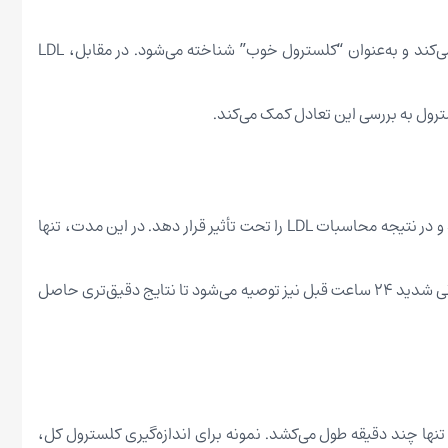
کلسترول در خون به دو شکل اصلی HDL و LDL وجود دارد. HDL (لیپوپروتئین با چگالی بالا) کلسترول اضافی را از شریان‌ها به کبد منتقل می‌کند و به‌عنوان “کلسترول خوب” شناخته می‌شود. در مقابل، LDL
برای انجام آزمایش کلسترول، ناشتا بودن به مدت ۹ تا ۱۲ ساعت قبل از نمونه‌گیری ضروری است، زیرا مصرف غذا می‌تواند سطح تری‌گلیسیرید و در نتیجه محاسبات LDL را تحت تأثیر قرار دهد. در این مدت، تنها
داروهایی مانند استاتین‌ها یا بتابلوکرها باید به اطلاع آزمایشگاه رسانده شوند، زیرا ممکن است نتایج را تغییر دهند. پرهیز از الکل و فعالیت بدنی شدید ۲۴ ساعت قبل نیز توصیه می‌شود تا نتایج دقیق‌تری حاصل
تنها چند دقیقه طول می‌کشد. نمونه برای اندازه‌گیری کلسترول کل،