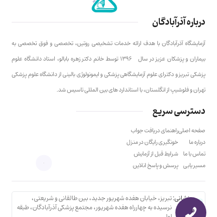
درباره آذرآبادگان
آزمایشگاه آذرآبادگان با هدف ارائه خدمات تشخیصی روتین، تخصصی و فوق تخصصی به
بیماران و پزشکان عزیز در سال ۱۳۹۶ توسط خانم دکتر زهره بابالو، استاد دانشگاه علوم
پزشکی تبریز و دکترای علوم آزمایشگاهی پزشکی و ایمونولوژی بالینی از دانشگاه علوم پزشکی
تهران و فلوشیپ از انگلستان، با استاندارد های بین المللی تاسیس شد.
دسترسی سریع
صفحه اصلی
راهنمای دریافت جواب
درباره ما
خونگیری رایگان در منزل
تماس با ما
شرایط قبل از آزمایش
مسیر یابی
پرسش و پاسخ انلاین
نشانی:
تبریز، خیابان هفده شهریور جدید، بین طالقانی و شریعتی،
نرسیده به چهارراه هفده شهریور، مجتمع پزشکی آذرآبادگان، طبقه
اول