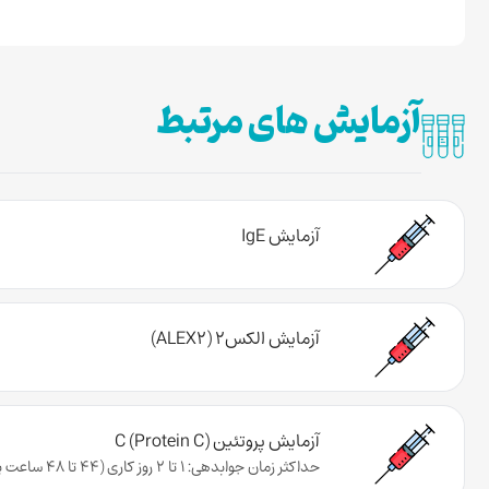
آزمایش های مرتبط
آزمایش IgE
آزمایش الکس۲ (ALEX2)
آزمایش پروتئین C (Protein C)
حداکثر زمان جوابدهی: 1 تا 2 روز کاری (44 تا 48 ساعت پس از تحویل نمونه به آزمایشگاه)