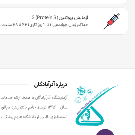
آزمایش پروتئین S (Protein S)
حداکثر زمان جوابدهی: 1 تا 2 روز کاری (44 تا 48 ساعت پس از تحویل نمونه به آزمایشگاه)
درباره آذرآبادگان
آزمایشگاه آذرآبادگان با هدف ارائه خدما
سال ۱۳۹۶ توسط خانم دکتر زهره ب
ایمونولوژی بالینی از دانشگاه علوم پزشکی 