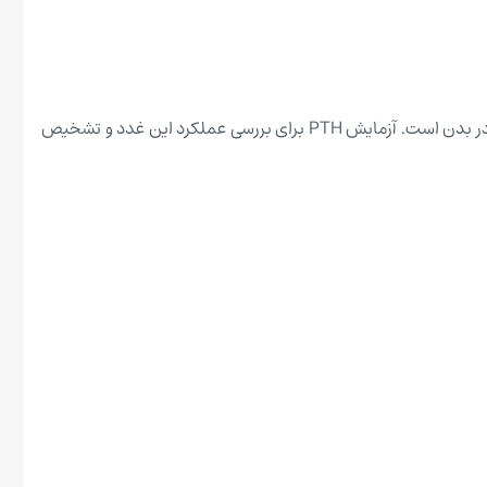
، هورمونی است که توسط غدد پاراتیروئید ترشح می‌شود و نقش اصلی آن تنظیم تعادل کلسیم، فسفر و ویتامین D در بدن است. آزمایش PTH برای بررسی عملکرد این غدد و تشخیص