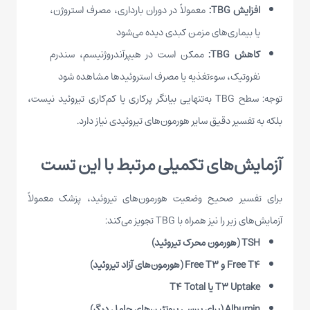
افزایش TBG:
معمولاً در دوران بارداری، مصرف استروژن،
یا بیماری‌های مزمن کبدی دیده می‌شود
کاهش TBG:
ممکن است در هیپرآندروژنیسم، سندرم
نفروتیک، سوءتغذیه یا مصرف استروئیدها مشاهده شود
توجه: سطح TBG به‌تنهایی بیانگر پرکاری یا کم‌کاری تیروئید نیست،
بلکه به تفسیر دقیق سایر هورمون‌های تیروئیدی نیاز دارد.
آزمایش‌های تکمیلی مرتبط با این تست
برای تفسیر صحیح وضعیت هورمون‌های تیروئید، پزشک معمولاً
آزمایش‌های زیر را نیز همراه با TBG تجویز می‌کند:
TSH (هورمون محرک تیروئید)
Free T4 و Free T3 (هورمون‌های آزاد تیروئید)
T3 Uptake یا T4 Total
Albumin (برای بررسی پروتئین‌های حامل دیگر)