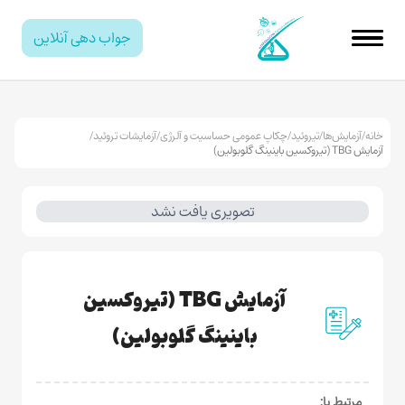
جواب دهی آنلاین
خانه
/
آزمایش‌ها
/
تیروئید
/
چکاپ عمومی حساسیت و آلرژی
/
آزمایشات تروئید
/
آزمایش TBG (تیروکسین باینینگ گلوبولین)
تصویری یافت نشد
آزمایش TBG (تیروکسین
باینینگ گلوبولین)
مرتبط با: