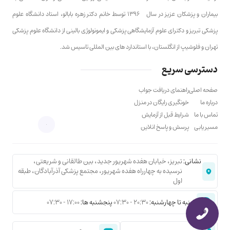
بیماران و پزشکان عزیز در سال ۱۳۹۶ توسط خانم دکتر زهره بابالو، استاد دانشگاه علوم
پزشکی تبریز و دکترای علوم آزمایشگاهی پزشکی و ایمونولوژی بالینی از دانشگاه علوم پزشکی
تهران و فلوشیپ از انگلستان، با استاندارد های بین المللی تاسیس شد.
دسترسی سریع
صفحه اصلی
راهنمای دریافت جواب
درباره ما
خونگیری رایگان در منزل
تماس با ما
شرایط قبل از آزمایش
مسیر یابی
پرسش و پاسخ انلاین
نشانی:
تبریز، خیابان هفده شهریور جدید، بین طالقانی و شریعتی،
نرسیده به چهارراه هفده شهریور، مجتمع پزشکی آذرآبادگان، طبقه
اول
شنبه تا چهارشنبه:
20:30 - 07:30
پنجشنبه ها:
17:00 - 07:30