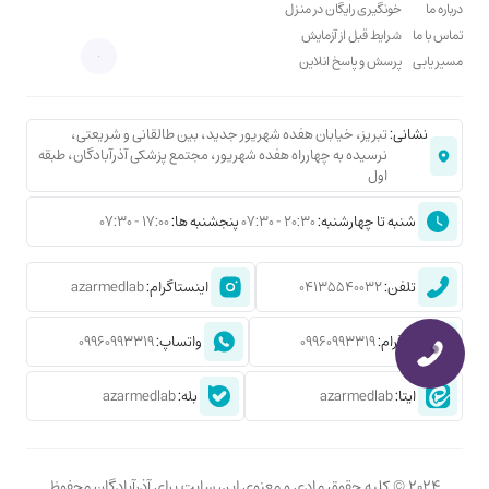
درباره ما
خونگیری رایگان در منزل
تماس با ما
شرایط قبل از آزمایش
مسیر یابی
پرسش و پاسخ انلاین
نشانی:
تبریز، خیابان هفده شهریور جدید، بین طالقانی و شریعتی،
نرسیده به چهارراه هفده شهریور، مجتمع پزشکی آذرآبادگان، طبقه
اول
شنبه تا چهارشنبه:
20:30 - 07:30
پنجشنبه ها:
17:00 - 07:30
تلفن:
04135540032
اینستاگرام:
azarmedlab
تلگرام:
09960993319
واتساپ:
09960993319
ایتا:
azarmedlab
بله:
azarmedlab
2024 © کلیه حقوق مادی و معنوی این سایت برای آذرآبادگان محفوظ