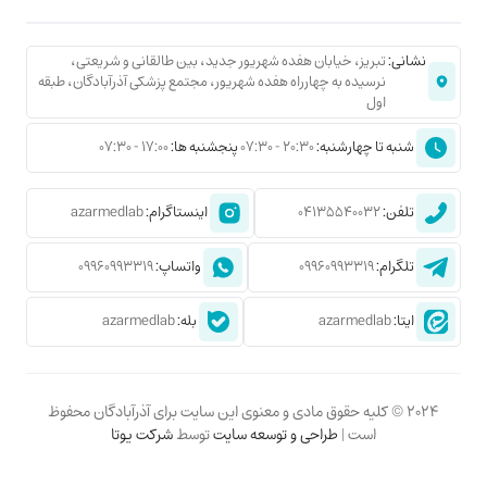
نشانی:
تبریز، خیابان هفده شهریور جدید، بین طالقانی و شریعتی،
نرسیده به چهارراه هفده شهریور، مجتمع پزشکی آذرآبادگان، طبقه
اول
شنبه تا چهارشنبه:
20:30 - 07:30
پنجشنبه ها:
17:00 - 07:30
تلفن:
04135540032
اینستاگرام:
azarmedlab
تلگرام:
09960993319
واتساپ:
09960993319
ایتا:
azarmedlab
بله:
azarmedlab
2024 © کلیه حقوق مادی و معنوی این سایت برای آذرآبادگان محفوظ
است |
طراحی و توسعه سایت
توسط
شرکت یوتا