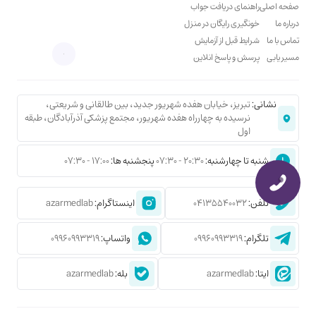
صفحه اصلی
راهنمای دریافت جواب
درباره ما
خونگیری رایگان در منزل
تماس با ما
شرایط قبل از آزمایش
مسیر یابی
پرسش و پاسخ انلاین
نشانی:
تبریز، خیابان هفده شهریور جدید، بین طالقانی و شریعتی،
نرسیده به چهارراه هفده شهریور، مجتمع پزشکی آذرآبادگان، طبقه
اول
شنبه تا چهارشنبه:
20:30 - 07:30
پنجشنبه ها:
17:00 - 07:30
تلفن:
04135540032
اینستاگرام:
azarmedlab
تلگرام:
09960993319
واتساپ:
09960993319
ایتا:
azarmedlab
بله:
azarmedlab