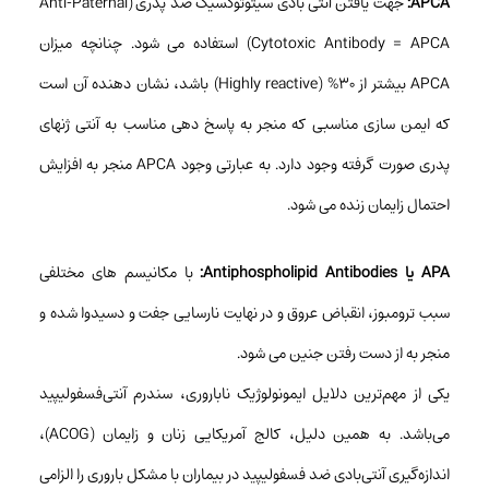
APCA:
جهت یافتن آنتی بادی سیتوتوکسیک ضد پدری (Anti-Paternal
Cytotoxic Antibody = APCA) استفاده می شود. چنانچه میزان
APCA بیشتر از ۳۰% (Highly reactive) باشد، نشان دهنده آن است
که ایمن سازی مناسبی که منجر به پاسخ دهی مناسب به آنتی ژنهای
پدری صورت گرفته وجود دارد. به عبارتی وجود APCA منجر به افزایش
احتمال زایمان زنده می شود.
APA یا Antiphospholipid Antibodies:
با مکانیسم های مختلفی
سبب ترومبوز، انقباض عروق و در نهایت نارسایی جفت و دسیدوا شده و
منجر به از دست رفتن جنین می شود.
یکی از مهم‌ترین دلایل ایمونولوژیک ناباروری، سندرم آنتی‌فسفولیپید
می‌باشد. به همین دلیل، کالج آمریکایی زنان و زایمان (ACOG)،
اندازه‌گیری آنتی‌بادی ضد فسفولیپید در بیماران با مشکل باروری را الزامی