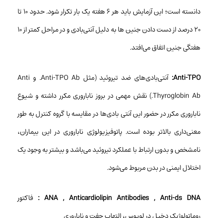
دانسته است؛ این آزمایش باید هر ۶ هفته یک بار تکرار شود. حدود ۱۰ تا
۲۰ درصد از دست دادن جنین ها به دلیل آنتی‌بادی و در مراحل کمتر از ۱۰
هفتگی جنین اتفاق می‌افتد.
Anti-TPO:
آنتی‌بادی‌های ضد تیروئید (مثل Anti-TPO Ab. و Anti
Thyroglobin Ab.) نقش مهمی در بروز ناباروری مکرر داشته و شیوع
ناباروری مکرر در حضور این آنتی بادی‌ها در مقایسه با گروه کنترل به طور
معنی‌داری بالاتر بوده است. پاتوفیزیولوژی ناباروری در این بیماران،
نامشخص و بدون ارتباط با عملکرد تیروئید می‌باشد و بیشتر به وجود یک
اختلال ایمنی در بدن مربوط می‌شود.
ANA , Anticardiolipin Antibodies , Anti-ds DNA :
فاکتور
روماتولوژیک دخیل در لوپوس، التهاب جفت و ناباروری