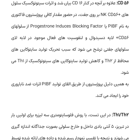
CD 56:
علاوه بر آنچه در کنار CD 16 بیان شد و اثرات سیتوتوکسیک سلول
های +NK CD56 بر روی جفت، در حضور مقدار کافی پروژسترون فاکتوری
به نام PIBF یا Progestrone Induces Blocking Factor از سلولهای
CD56+ لایه دسیدوال و لنفوسیت های فعال موجود در لابه لای
سلولهای جفتی ترشح می شود که سبب تحریک تولید سایتوکاین های
محافظ از Th2 و کاهش تولید سایتوکاین های سیتوتوکسیک از Th1 می
شود.
به همین دلیل پروژسترون از طریق القای تولید PIBF اثرات ضد ناباروری
خود را ایجاد می کند.
Th1/Th2:
در این تست، با روش فلوسایتومتری سه لیزره برای اولین بار
در تبریز، ۵ آنتی بادی داخل و خارج سلولی بصورت جداگانه اندازه گیری
می شوند و نتیجه با تفسیر نمودار رسم شده و داده های ارائه شده توسط