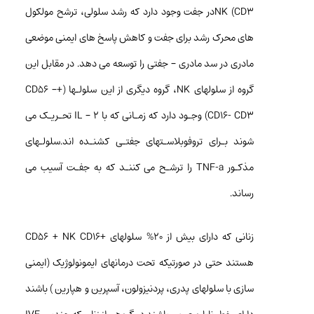
CD3) NKدر جفت وجود دارد که رشد سلولی، ترشح مولکول
های محرک رشد برای جفت و کاهش پاسخ های ایمنی موضعی
مادری در سد مادری – جفتی را توسعه می دهد. در مقابل این
گروه از سلولهای NK، گروه دیگری از این سلولـها (+CD56 –
CD16- CD3) وجـود دارد که زمـانی که با ۲ – IL تحـریـک می
شوند بـرای تروفوبلاسـتهای جفتـی کشنـده اند.سلولـهای
مذکـور TNF-a را ترشـح می کننـد که به جفـت آسیب می
رساند.
زنانی که دارای بیش از ۲۰% سلولهای +CD56 + NK CD16
هستند حتی در صورتیکه تحت درمانهای ایمونولوژیک (ایمنی
سازی با سلولهای پدری، پردنیزولون، آسپرین و هپارین ) باشند