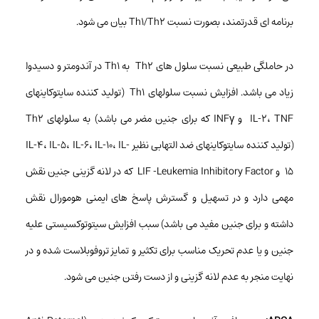
برنامه ای قدرتمند، بصورت نسبت Th1/Th2 بیان می شود.
در حاملگی طبیعی نسبت سلول های Th2 به Th1 در آندومتر و دسیدوا
زیاد می باشد. افزایش نسبت سلولهای Th1 (تولید کننده سایتوکاینهای
IL-2، TNF و INFγ که برای جنین مضر می باشد) به سلولهای Th2
(تولید کننده سایتوکاینهای ضد التهابی نظیر IL-4، IL-5، IL-6، IL-10، IL-
15 و LIF -Leukemia Inhibitory Factor که در لانه گزینی جنین نقش
مهمی دارد و در تسهیل و گسترش پاسخ های ایمنی هومورال نقش
داشته و برای جنین مفید می باشد) سبب افزایش سیتوتوکسیستی علیه
جنین و یا عدم تحریک مناسب برای تکثیر و تمایز تروفوبلاست شده و در
نهایت منجر به عدم لانه گزینی و از دست رفتن جنین می شود.