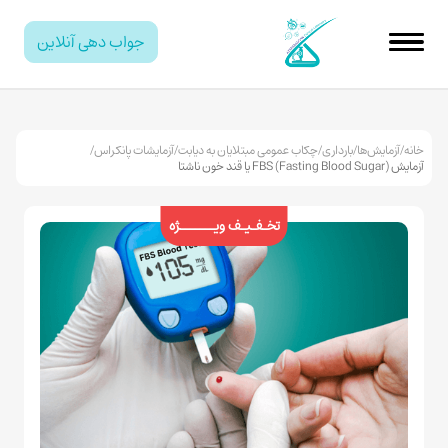
جواب دهی آنلاین
خانه
/
آزمایش‌ها
/
بارداری
/
چکاب عمومی مبتلایان به دیابت
/
آزمایشات پانکراس
/
آزمایش FBS (Fasting Blood Sugar) یا قند خون ناشتا
تخـفـیـف ویـــــــژه