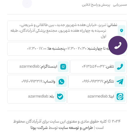
مسیر یابی
پرسش و پاسخ انلاین
نشانی:
تبریز، خیابان هفده شهریور جدید، بین طالقانی و شریعتی،
نرسیده به چهارراه هفده شهریور، مجتمع پزشکی آذرآبادگان، طبقه
اول
شنبه تا چهارشنبه:
20:30 - 07:30
پنجشنبه ها:
17:00 - 07:30
تلفن:
04135540032
اینستاگرام:
azarmedlab
تلگرام:
09960993319
واتساپ:
09960993319
ایتا:
azarmedlab
بله:
azarmedlab
2024 © کلیه حقوق مادی و معنوی این سایت برای آذرآبادگان محفوظ
است |
طراحی و توسعه سایت
توسط
شرکت یوتا