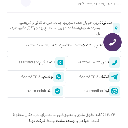
مسیر یابی
پرسش و پاسخ انلاین
نشانی:
تبریز، خیابان هفده شهریور جدید، بین طالقانی و شریعتی،
نرسیده به چهارراه هفده شهریور، مجتمع پزشکی آذرآبادگان، طبقه
اول
شنبه تا چهارشنبه:
20:30 - 07:30
پنجشنبه ها:
17:00 - 07:30
تلفن:
04135540032
اینستاگرام:
azarmedlab
تلگرام:
09960993319
واتساپ:
09960993319
ایتا:
azarmedlab
بله:
azarmedlab
2024 © کلیه حقوق مادی و معنوی این سایت برای آذرآبادگان محفوظ
است |
طراحی و توسعه سایت
توسط
شرکت یوتا