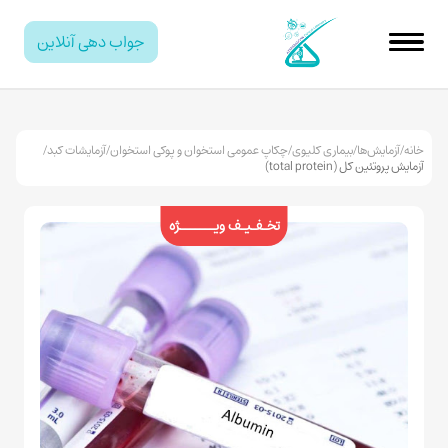
جواب دهی آنلاین
خانه
/
آزمایش‌ها
/
بیماری کلیوی
/
چکاپ عمومی استخوان و پوکی استخوان
/
آزمایشات کبد
/
آزمایش پروتئین کل (total protein)
تخـفـیـف ویـــــــژه