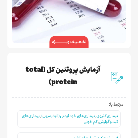
تخـفـیـف ویـــــــژه
آزمایش پروتئین کل (total
protein)
مرتبط با:
بیماری کلیوی
,
بیماری‌های خود ایمنی (اتو ایمیون)
,
بیماری‌های
کبد و گوارش
,
کم خونی